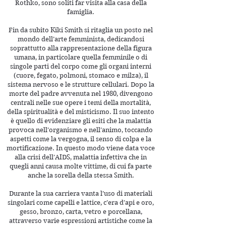
Rothko, sono soliti far visita alla casa della
famiglia.
Fin da subito Kiki Smith si ritaglia un posto nel
mondo dell’arte femminista, dedicandosi
soprattutto alla rappresentazione della figura
umana, in particolare quella femminile o di
singole parti del corpo come gli organi interni
(cuore, fegato, polmoni, stomaco e milza), il
sistema nervoso e le strutture cellulari. Dopo la
morte del padre avvenuta nel 1980, divengono
centrali nelle sue opere i temi della mortalità,
della spiritualità e del misticismo. Il suo intento
è quello di evidenziare gli esiti che la malattia
provoca nell’organismo e nell’animo, toccando
aspetti come la vergogna, il senso di colpa e la
mortificazione. In questo modo viene data voce
alla crisi dell’AIDS, malattia infettiva che in
quegli anni causa molte vittime, di cui fa parte
anche la sorella della stessa Smith.
Durante la sua carriera vanta l’uso di materiali
singolari come capelli e lattice, c’era d’api e oro,
gesso, bronzo, carta, vetro e porcellana,
attraverso varie espressioni artistiche come la