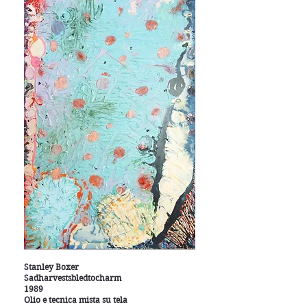
Stanley Boxer
Sadharvestsbledtocharm
1989
Olio e tecnica mista su tela