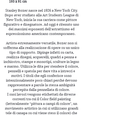
193 x 91 cm
Stanley Boxer nasce nel 1926 a New York City.
Dopo aver studiato alla Art Students League di
New York, inizia la sua carriera come pittore
figurativo e disegnatore. Ad oggi è ritenuto uno
dei massimi esponenti dell’astrattismo ed
espressionismo americano contemporaneo.
Artista estremamente versatile, Boxer non si
sofferma alla realizzazione di opere su un unico
tipo di supporto. Dipinge infatti su carta,
realizza disegni, acquerelli, quadri a penna e
inchiostro, stampe e monotipi, sculture in legno
e marmo. Utilizza le dita per stendere il colore,
pennelli e spatola per dare vita a intrecci e
motivi. I titoli che egli conferisce sono
intenzionalmente poco chiari perché devono
rappresentare a parole la stessa ambiguità
percepita dalla pennellata di colore.
I suoi lavori vengono etichettati da diverse
correnti tra cui il Color field painting
(letteralmente “pittura a campi di colore”, un
movimento artistico in cui si utilizzano grandi
tele di canapa su cui viene steso il colore) che