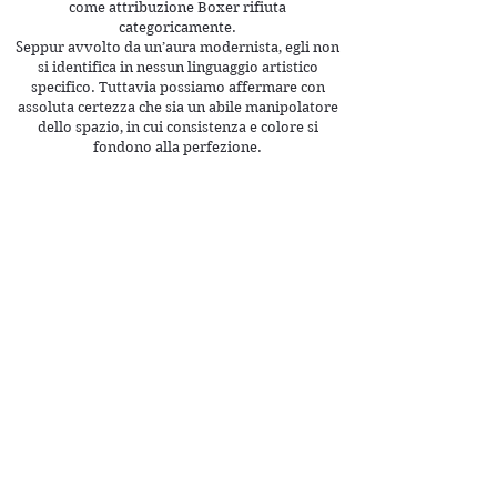
come attribuzione Boxer rifiuta
categoricamente.
Seppur avvolto da un’aura modernista, egli non
si identifica in nessun linguaggio artistico
specifico. Tuttavia possiamo affermare con
assoluta certezza che sia un abile manipolatore
dello spazio, in cui consistenza e colore si
fondono alla perfezione.
Le sue opere si trovano nelle collezioni di
prestigiosi musei, come il Museum of Modern
Art e il Whitney Museum of American Art di New
York, il Boston Museum of Fine Art, il San
Francisco Museum of Art e l'Hirshhorn Museum
di Washington.
Tutti gli artisti